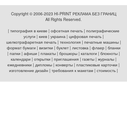
Copyright © 2006-2023 HI-PRINT РЕКЛАМА БЕЗ ГРАНИЦ
All Rights Reserved.
| типография в киеве | офсетная печать | полиграфические
услуги | киев | украина | цифровая печать |
шелкотрафаретная печать | технология | печатные машины |
формат бумаги | визитки | буклет | листовка | флаер | бланки
| папки | афиши | плакаты | брошюры | каталоги | блокноты |
календари | открытки | приглашения | газеты | журналы |
ежедневники | дипломы | конверты | пластиковые карточки |
изготовление дизайн | требования к макетам | стоимость |